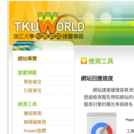
跳到主要內容
:::
:::
網站導覽
檢測工具
建置規範
網站回應速度
學術單位
網站速度緩慢容易流
行政單位
透過檢測報告得知網站的
檢測工具
搜尋引擎的曝光率與排名
連結檢測
Page
無障礙檢測
Impact指標
工