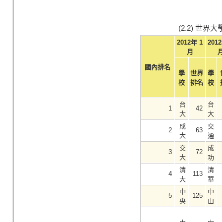
(2.2) 世
2012年 1
201
月
國內排名
學
世界
學
校
排名
校
台
台
1
42
大
大
成
交
2
63
大
通
交
成
3
72
大
功
清
清
4
113
大
華
中
中
5
125
央
山