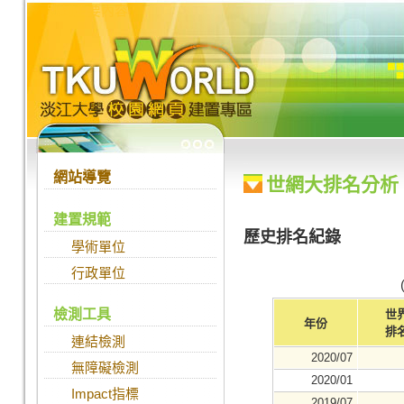
跳到主要內容
:::
:::
網站導覽
世網大排名分析
建置規範
歷史排名紀錄
學術單位
行政單位
檢測工具
世
年份
排
連結檢測
2020/07
無障礙檢測
2020/01
Impact指標
2019/07