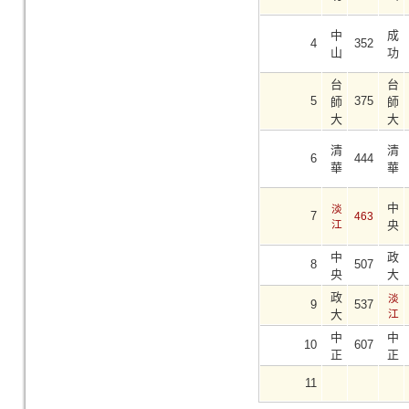
中
成
4
352
山
功
台
台
5
375
師
師
大
大
清
清
6
444
華
華
中
淡
7
463
江
央
中
政
8
507
央
大
政
淡
9
537
大
江
中
中
10
607
正
正
11