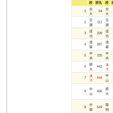
校
排名
校
台
台
1
64
大
大
交
交
2
112
通
通
成
成
3
209
功
功
清
清
4
287
華
華
中
中
5
335
央
央
師
淡
6
442
大
江
中
淡
7
448
江
山
中
師
8
496
山
大
中
陽
9
549
興
明