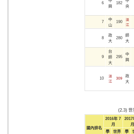
中
中
6
182
興
央
中
淡
7
190
山
江
政
師
8
280
大
大
台
中
9
295
師
興
大
政
淡
10
309
江
大
(2.3
2016年 7
2017
月
國內排名
學
世界
學