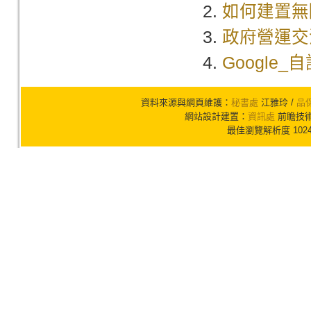
如何建置無
政府營運交
Google_
資料來源與網頁維護：
秘書處
江雅玲 /
品
網站設計建置：
資訊處
前瞻技術組
最佳瀏覽解析度 102