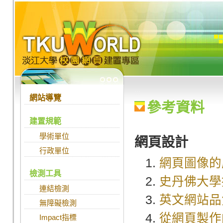
跳到主要內容
:::
:::
網站導覽
參考資料
建置規範
學術單位
網頁設計
行政單位
網頁圖像的處理
檢測工具
史丹佛大學
連結檢測
英文網站品
無障礙檢測
從網頁製作
Impact指標