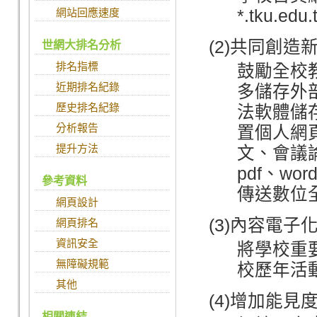
網站回應速度
*.tku.ed
(2)共同創造
世網大排名分析
排名指標
鼓勵全校
近期排名紀錄
多儲存外
歷史排名紀錄
法軟體儲
分析報告
置個人網
提升方法
文、會議
pdf、w
參考資料
傳送數位
網頁設計
(3)內容電子
網頁排名
資訊安全
將學校重
無障礙規範
校歷年活
其他
(4)增加能見
相關連結