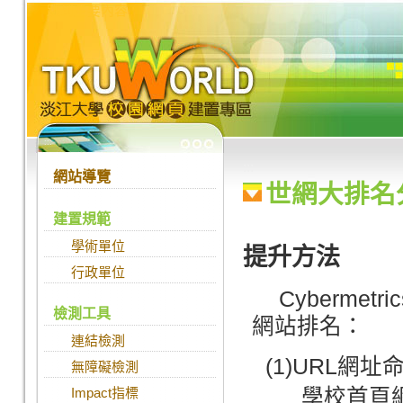
跳到主要內容
:::
:::
網站導覽
世網大排名
建置規範
學術單位
提升方法
行政單位
Cyberme
檢測工具
網站排名：
連結檢測
(1)URL網址
無障礙檢測
Impact指標
學校首頁