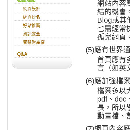
網站內容
網頁設計
結的機會
網頁排名
Blog
好站推薦
也需經常
資訊安全
孤兒網頁
智慧財產權
(5)應有世
Q&A
首頁應有
言（如英
(6)應加強檔
檔案多以
pdf、d
長，所以
動畫檔、
(7)網頁內