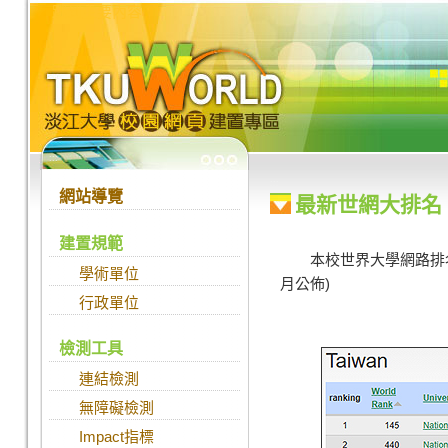
跳到主要內容
:::
:::
網站導覽
最新世網大排名
建置規範
本校世界大學網路排名
學術單位
月公佈)
行政單位
檢測工具
連結檢測
無障礙檢測
Impact指標