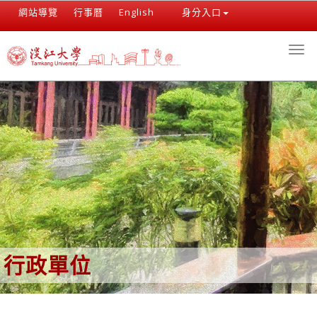
跳
網站導覽
行事曆
English
身分入口
:::
到
主
Togg
要
navi
內
容
區
行政單位
:::