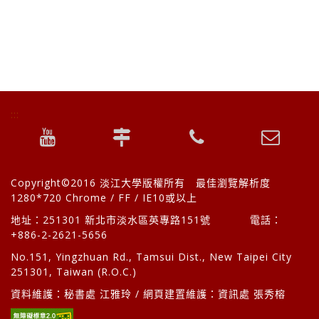
:::
頁
youtube
交
聯
校
尾
資
影
通
絡
長
訊
音
資
方
信
Copyright©2016 淡江大學版權所有 最佳瀏覽解析度
訊
式
箱
1280*720 Chrome / FF / IE10或以上
地址：251301 新北市淡水區英專路151號 電話：
+886-2-2621-5656
No.151, Yingzhuan Rd., Tamsui Dist., New Taipei City
251301, Taiwan (R.O.C.)
資料維護：秘書處 江雅玲 / 網頁建置維護：資訊處 張秀榕