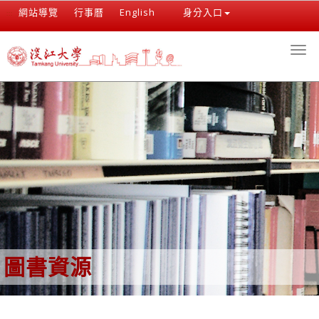
跳
網站導覽
行事曆
English
身分入口
:::
到
主
Togg
要
navi
內
容
區
圖書資源
:::